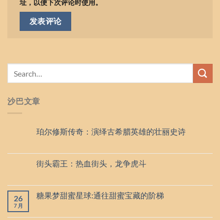
址，以便下次评论时使用。
沙巴文章
珀尔修斯传奇：演绎古希腊英雄的壮丽史诗
街头霸王：热血街头，龙争虎斗
糖果梦甜蜜星球:通往甜蜜宝藏的阶梯
26
7 月