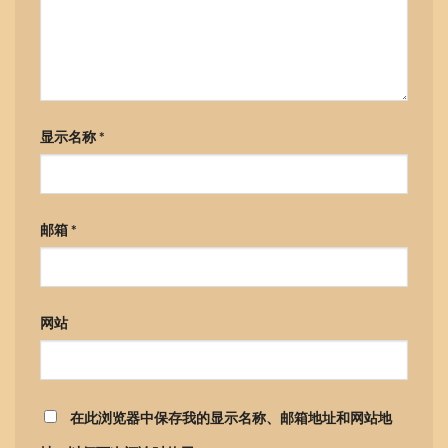
显示名称
*
邮箱
*
网站
在此浏览器中保存我的显示名称、邮箱地址和网站地