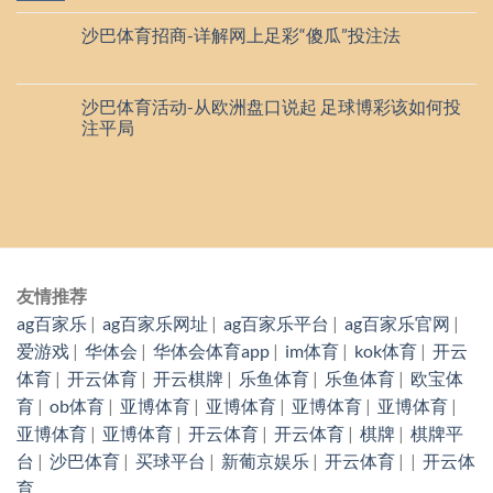
沙巴体育招商-详解网上足彩“傻瓜”投注法
沙巴体育活动-从欧洲盘口说起 足球博彩该如何投
注平局
友情推荐
ag百家乐
|
ag百家乐网址
|
ag百家乐平台
|
ag百家乐官网
|
爱游戏
|
华体会
|
华体会体育app
|
im体育
|
kok体育
|
开云
体育
|
开云体育
|
开云棋牌
|
乐鱼体育
|
乐鱼体育
|
欧宝体
育
|
ob体育
|
亚博体育
|
亚博体育
|
亚博体育
|
亚博体育
|
亚博体育
|
亚博体育
|
开云体育
|
开云体育
|
棋牌
|
棋牌平
台
|
沙巴体育
|
买球平台
|
新葡京娱乐
|
开云体育
| |
开云体
育