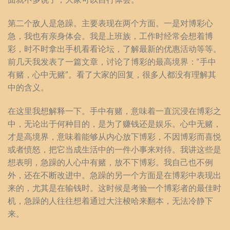
第二个敌人是急躁。主要表现在两个方面。一是对博彩心
急，我也有亲身体会。我是上班族，工作时经常会想着博
彩，时不时拿出手机看看论坛，了解最新的优惠活动等等。
前几天我发表了一篇文章，讨论了博彩的最高境界：“手中
有赌，心中无赌”。看了大家的回复，很多人都没有理解其
中的含义。
在这里我想解释一下。手中有赌，意味着一直沉浸在博彩之
中，无论出于何种目的，是为了赚钱还是娱乐。心中无赌，
才是高境界，意味着能够从内心放下博彩，不因博彩而喜悦
或者愤怒，把它当成生活中的一件小事来对待。我讲这些是
想表明，急躁的人心中有赌，放不下博彩。我自己也不例
外，还在不断改进中。急躁的另一个方面是在博彩中表现出
来的，尤其是在输钱时。这时候是考验一个博彩者的最佳时
机，急躁的人往往想着通过大注梭哈来翻本，无法冷静下
来。