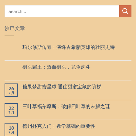
沙巴文章
珀尔修斯传奇：演绎古希腊英雄的壮丽史诗
街头霸王：热血街头，龙争虎斗
糖果梦甜蜜星球:通往甜蜜宝藏的阶梯
26
7 月
三叶草福尔摩斯：破解四叶草的未解之谜
22
7 月
德州扑克入门：数学基础的重要性
18
7 月