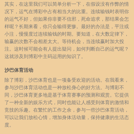
其实，在这里我们可以简单分析一下，在假设没有作弊的情
况下，运气在博彩中占有相当大的比重。连续输钱时表明你
的运气不好，但如果你非要不信邪，死命追求，那结果会怎
样呢？长期来看，你只会输得更惨。最好的办法是，平注或
小注，慢慢度过连续输钱的时期。要知道，在大数定律下，
输赢的次数不会相差太大。等待机会，当连续赢时加大投
注。这时候可能会有人提出疑问，如何判断自己的运气呢？
这就涉及到博彩中主码运用的知识了。
沙巴体育活动
除了博彩，沙巴体育也是一项备受欢迎的活动。在我看来，
参与沙巴体育活动也是一种放松身心的好方法。与博彩不
同，沙巴体育更多地是基于体育赛事的预测和观赏。它提供
了一种全新的娱乐方式，同时也能让人感受到体育的激情和
竞技的乐趣。在繁忙的工作之余，参与一些沙巴体育活动，
可以让我们放松心情，增加身体活动量，保持健康的生活态
度。