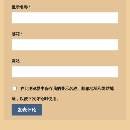
显示名称
*
邮箱
*
网站
在此浏览器中保存我的显示名称、邮箱地址和网站地
址，以便下次评论时使用。