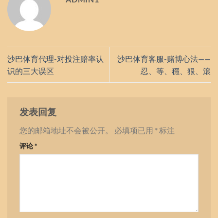
沙巴体育代理-对投注赔率认
沙巴体育客服-赌博心法——
识的三大误区
忍、等、穩、狠、滾
发表回复
您的邮箱地址不会被公开。
必填项已用
*
标注
评论
*