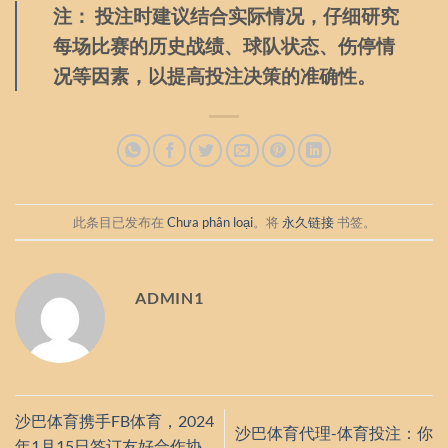
注：
投注时建议结合实际情况，仔细研究
每场比赛的历史战绩、球队状态、伤停情
况等因素，以提高投注决策的准确性。
此条目已发布在
Chưa phân loại
。将
永久链接
书签。
ADMIN1
沙巴体育携手FB体育，2024
沙巴体育代理-体育投注：你
年1月15日签订友好合作协