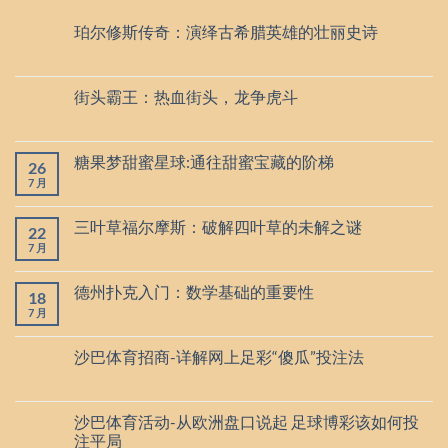
珀尔修斯传奇：演绎古希腊英雄的壮丽史诗
街头霸王：热血街头，龙争虎斗
糖果梦甜蜜星球:通往甜蜜宝藏的阶梯
26
7 月
三叶草福尔摩斯：破解四叶草的未解之谜
22
7 月
德州扑克入门：数学基础的重要性
18
7 月
沙巴体育招商-详解网上足彩“傻瓜”投注法
沙巴体育活动-从欧洲盘口说起 足球博彩该如何投
注平局