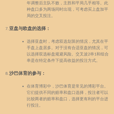
年调整后主队不败，主胜和平局几乎相等。此
种盘口多为两场同时出现，可考虑买上盘加平
局的交叉投注。
亚盘与欧盘的选择：
选择亚盘时，考虑双选划算的情况，尤其在平
手盘上盘居多。对于没有合适亚盘的情况，可
以选择双选标盘规避风险。交叉波2串1和组合
串是在特定条件下提高收益的投注方式。
沙巴体育的参与：
在体育博彩中，沙巴体育是常见的博彩平台。
它们提供不同的赔率和盘口选择，投注者可以
比较两者的赔率和盘口，选择更有利的平台进
行投注。